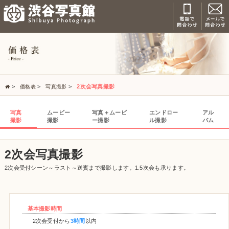
>
>
>
2次会写真撮影
価格表
写真撮影
写真
ムービー
写真＋ムービ
エンドロー
アル
撮影
撮影
ー撮影
ル撮影
バム
2次会写真撮影
2次会受付シーン～ラスト～送賓まで撮影します。1.5次会も承ります。
基本撮影時間
2次会受付から
3時間
以内