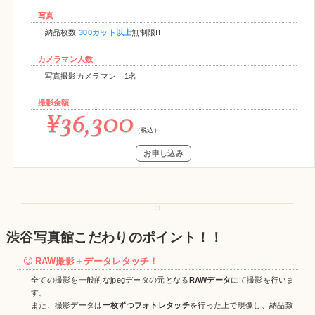
写真
納品枚数
300カット以上
無制限!!
カメラマン人数
写真撮影カメラマン 1名
撮影金額
¥36,300
（税込）
お申し込み
渋谷写真館こだわりのポイント！！
RAW撮影＋データレタッチ！
全ての撮影を一般的なjpegデータの元となる
RAWデータ
にて撮影を行いま
す。
また、撮影データは
一枚ずつフォトレタッチ
を行った上で現像し、納品致