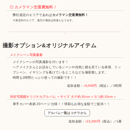
カメラマン交通費無料！
弊社規定のエリアであれば
カメラマン交通費無料！
※規定外のエリア、遠方の場合は別途となります。
撮影オプション&オリジナルアイテム
メイクシーン写真撮影
メイクシーンの写真撮影を行います！
ヘアメイクさんとお話をしているシーンや自然に鏡を見ている表情、リッ
プシーン、イヤリングを着けているところなどを撮影致します。
時間も1時間たっぷり使っての撮影です！！
追加金額：
+5,500円
（税込）／1時間
渋谷写真館オリジナルアルバム ＜サイズ タテ約 20cm × ヨコ約 20cm＞
厚手カバー表紙 20ページ 仕様！！増刷もお得な金額でご提供！！
アルバム一覧はコチラから
追加金額：
+13,200円
（税込）／1冊