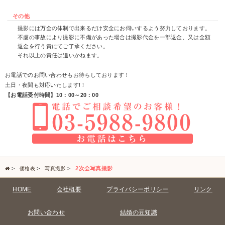
その他
撮影には万全の体制で出来るだけ安全にお伺いするよう努力しております。
不慮の事故により撮影に不備があった場合は撮影代金を一部返金、又は全額
返金を行う責にてご了承ください。
それ以上の責任は追いかねます。
お電話でのお問い合わせもお待ちしております！
土日・夜間も対応いたします!！
【お電話受付時間】10：00～20：00
>
>
>
2次会写真撮影
価格表
写真撮影
HOME
会社概要
プライバシーポリシー
リンク
お問い合わせ
結婚の豆知識