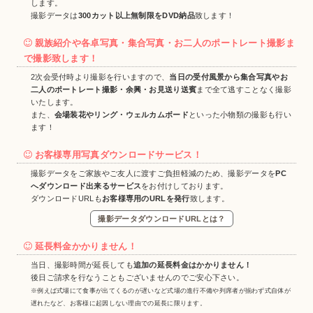
します。
撮影データは
300カット以上無制限をDVD納品
致します！
親族紹介や各卓写真・集合写真・お二人のポートレート撮影ま
で撮影致します！
2次会受付時より撮影を行いますので、
当日の受付風景から集合写真やお
二人のポートレート撮影・余興・お見送り送賓
まで全て逃すことなく撮影
いたします。
また、
会場装花やリング・ウェルカムボード
といった小物類の撮影も行い
ます！
お客様専用写真ダウンロードサービス！
撮影データをご家族やご友人に渡すご負担軽減のため、撮影データを
PC
へダウンロード出来るサービス
をお付けしております。
ダウンロードURLも
お客様専用のURLを発行
致します。
撮影データダウンロードURLとは？
延長料金かかりません！
当日、撮影時間が延長しても
追加の延長料金はかかりません！
後日ご請求を行なうこともございませんのでご安心下さい。
※例えば式場にて食事が出てくるのが遅いなど式場の進行不備や列席者が揃わず式自体が
遅れたなど、お客様に起因しない理由での延長に限ります。